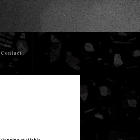
Contact
ド05
 shipping available