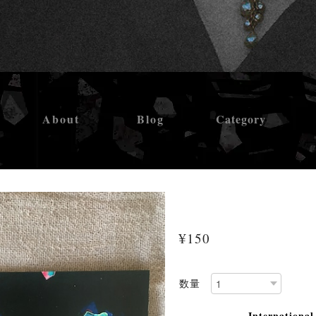
About
Blog
Category
tephraポストカー
¥150
数量
International