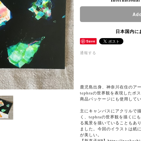
Add
日本国内に
Save
通報する
鹿児島出身、神奈川在住のア
tephraの世界観を表現したポ
商品パッケージにも使用して
主にキャンバスにアクリルで
く、tephraの世界観を描く
る風景を描いていることもあ
ました。今回のイラストは紙
が美しい。
【新直子HP】
https://naokosh