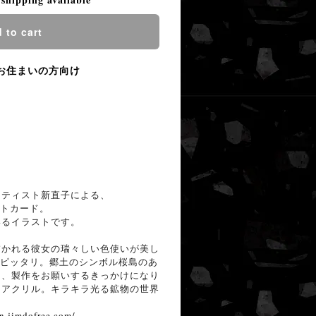
 to cart
お住まいの方向け
ーティスト新直子による、
ストカード。
いるイラストです。
描かれる彼女の瑞々しい色使いが美し
にもピッタリ。郷土のシンボル桜島のあ
り、製作をお願いするきっかけになり
にアクリル。キラキラ光る鉱物の世界
in.jimdofree.com/